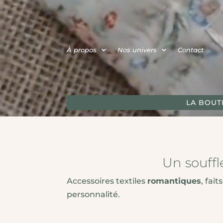
Lecteur
vidéo
À propos
Nos univers
Contact
LA BOUT
Un souffl
Accessoires textiles
romantiques
, fai
personnalité.