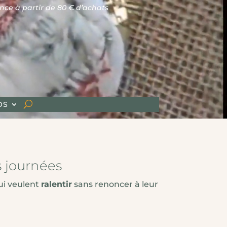
ir de 80 € d’achats
OS
s journées
ui veulent
ralentir
sans renoncer à leur