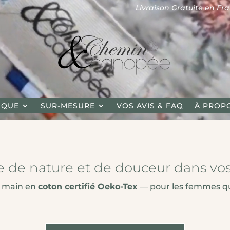
Livraison Gratuite en France à part
IQUE
SUR-MESURE
VOS AVIS & FAQ
À PROP
e de nature et de douceur dans vo
ts main en
coton certifié Oeko-Tex
— pour les femmes q