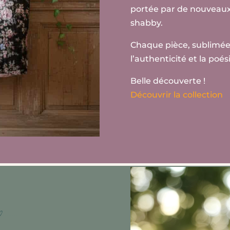
portée par de nouveaux 
shabby.
Chaque pièce, sublimée p
l’authenticité et la poés
Belle découverte !
Découvrir la collection