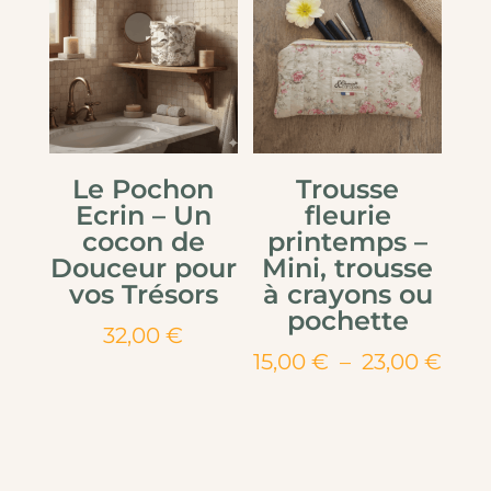
Le Pochon
Trousse
Ecrin – Un
fleurie
cocon de
printemps –
Douceur pour
Mini, trousse
vos Trésors
à crayons ou
pochette
32,00
€
Plag
15,00
€
–
23,00
€
de
prix 
15,0
à