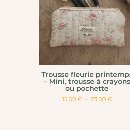
Trousse fleurie printemp
– Mini, trousse à crayon
ou pochette
Plage
15,00
€
–
23,00
€
de
prix :
15,00 
à