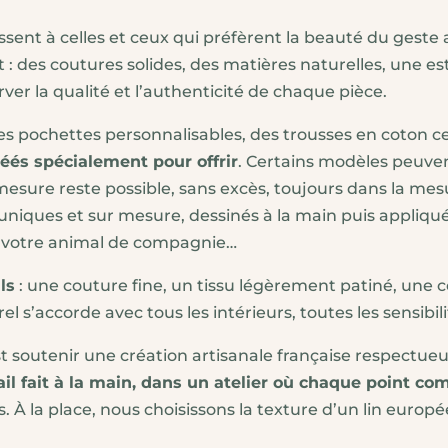
€
ssent à celles et ceux qui préfèrent la beauté du gest
t : des coutures solides, des matières naturelles, une e
rver la qualité et l’authenticité de chaque pièce.
es pochettes personnalisables, des trousses en coton cer
éés spécialement pour offrir
. Certains modèles peuvent
mesure reste possible, sans excès, toujours dans la mes
iques et sur mesure, dessinés à la main puis appliqués
e votre animal de compagnie…
ls
: une couture fine, un tissu légèrement patiné, une 
 s’accorde avec tous les intérieurs, toutes les sensibili
t soutenir une création artisanale française respectueus
ail fait à la main, dans un atelier où chaque point co
 À la place, nous choisissons la texture d’un lin europée