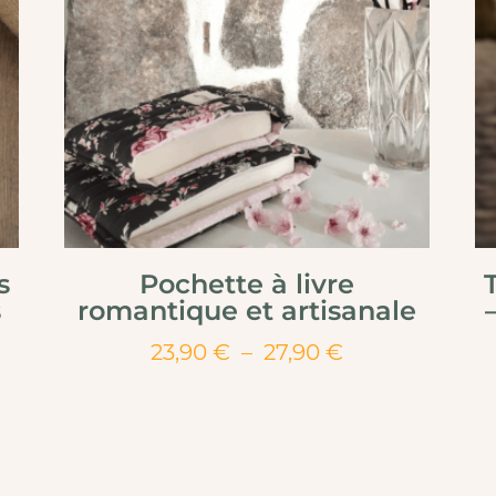
s
Pochette à livre
s
romantique et artisanale
Plage
23,90
€
–
27,90
€
de
prix :
23,90 €
€
à
27,90 €