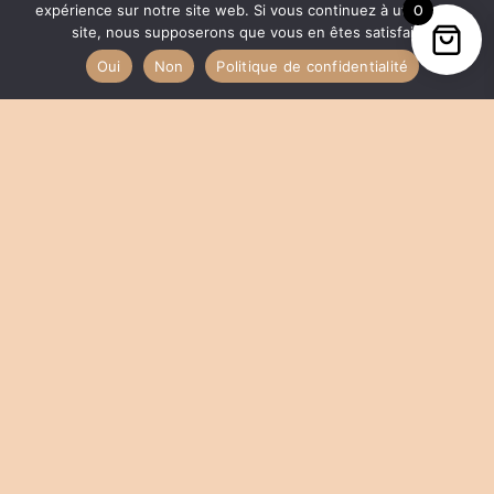
Certaines réalisations peuvent être
expérience sur notre site web. Si vous continuez à utiliser ce
0
site, nous supposerons que vous en êtes satisfait.
envisagées sur mesure, selon les envies et
les possibilités de l’atelier.
Oui
Non
Politique de confidentialité
Création sur mesure
Comment ça marche ?
Demande personnalisée